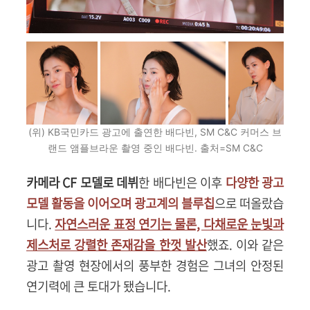
(위) KB국민카드 광고에 출연한 배다빈, SM C&C 커머스 브
랜드 앰플브라운 촬영 중인 배다빈. 출처=SM C&C
카메라 CF 모델로 데뷔
한 배다빈은 이후
다양한 광고
모델 활동을 이어오며 광고계의 블루칩
으로 떠올랐습
니다.
자연스러운 표정 연기는 물론, 다채로운 눈빛과
제스처로 강렬한 존재감을 한껏 발산
했죠. 이와 같은
광고 촬영 현장에서의 풍부한 경험은 그녀의 안정된
연기력에 큰 토대가 됐습니다.