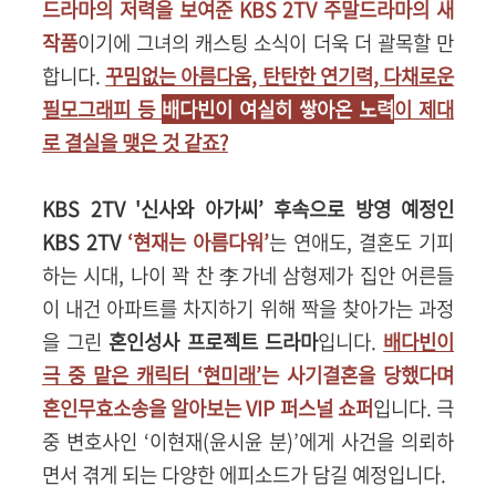
드라마의 저력을 보여준 KBS 2TV 주말드라마의 새
작품
이기에 그녀의 캐스팅 소식이 더욱 더 괄목할 만
합니다.
꾸밈없는 아름다움, 탄탄한 연기력, 다채로운
필모그래피 등
배다빈이 여실히 쌓아온 노력
이 제대
로 결실을 맺은 것 같죠?
KBS 2TV '신사와 아가씨’ 후속으로 방영 예정인
KBS 2TV
‘현재는 아름다워’
는 연애도, 결혼도 기피
하는 시대, 나이 꽉 찬 李가네 삼형제가 집안 어른들
이 내건 아파트를 차지하기 위해 짝을 찾아가는 과정
을 그린
혼인성사 프로젝트 드라마
입니다.
배다빈이
극 중 맡은 캐릭터 ‘현미래’
는 사기결혼을 당했다며
혼인무효소송을 알아보는 VIP 퍼스널 쇼퍼
입니다. 극
중 변호사인 ‘이현재(윤시윤 분)’에게 사건을 의뢰하
면서 겪게 되는 다양한 에피소드가 담길 예정입니다.