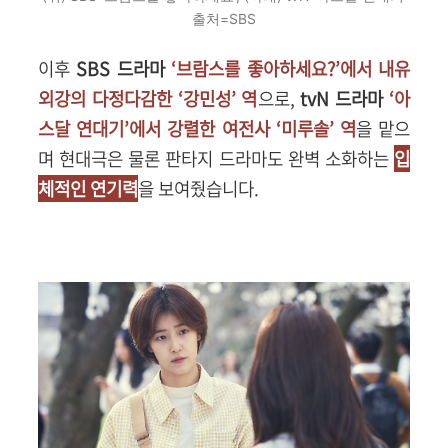
출처=SBS
이후
SBS 드라마
‘브람스를 좋아하세요?’에서 내유
외강의 다정다감한 ‘강민성’ 역
으로,
tvN 드라마
‘아
스달 연대기’에서 강렬한 여전사 ‘미루솔’ 역
을 맡으
며 현대극은 물론 판타지 드라마도 완벽 소화하는
입
체적인 연기력
을 보여줬습니다.