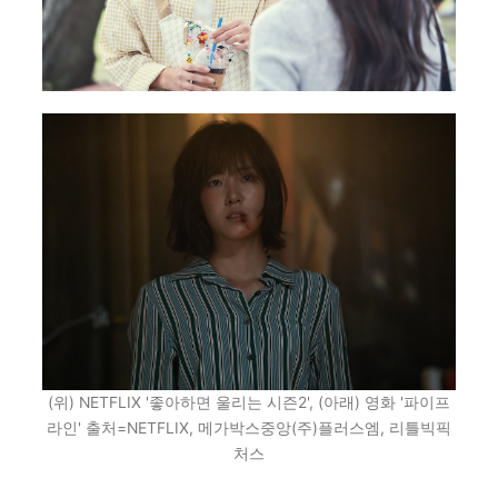
(위) NETFLIX '좋아하면 울리는 시즌2', (아래) 영화 '파이프
라인' 출처=NETFLIX, 메가박스중앙(주)플러스엠, 리틀빅픽
처스