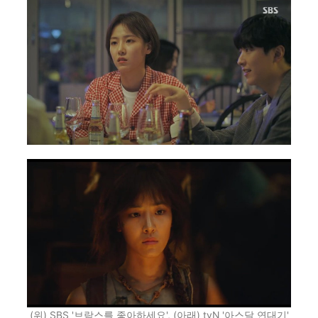
(위) SBS '브람스를 좋아하세요', (아래) tvN '아스달 연대기'