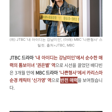
(위) JTBC '내 아이디는 강남미인', (아래) MBC '나쁜형사' 스
틸컷. 출처=JTBC, MBC
JTBC 드라마
‘내 아이디는 강남미인’에서 순수한 매
력의 톰보이녀 ‘권은별’ 역
으로 시선을 끌었던 배다빈
은 3개월 만에
MBC 드라마
‘나쁜형사’에서 카리스마
순경 캐릭터 ‘신가영’ 역
으로
반전 매력
을 보여줬습니
다.