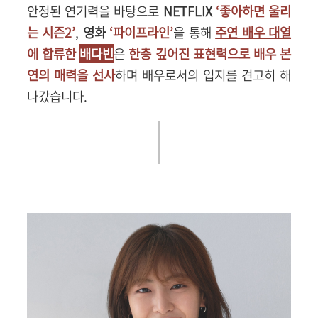
안정된 연기력을 바탕으로
NETFLIX
‘좋아하면 울리
는 시즌2’
,
영화
‘파이프라인’
을 통해
주연 배우 대열
에 합류
한
배다빈
은
한층 깊어진 표현력으로 배우 본
연의 매력을 선사
하며 배우로서의 입지를 견고히 해
나갔습니다.