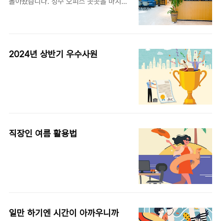
돌아왔습니다. 성수 오피스 곳곳을 마치
미술관처럼 활용, 임직원 크리에이티브 향
상에 도움을 줄 수 있는 작품을 전시하는
것인데요. 네 번째 시리즈의 주인공은 미
국 그라피티 아티스트 존원(JonOne)입니
2024년 상반기 우수사원
다. 이번 사내 전시는 ‘CROSSING THE
LINE’을 주제로 진행됐습니다. 규칙에 얽
매이지 않고 추삭적이며 독특한 그의 작품
을 통해 색다른 크리에이티브를 만나보세
요. 뉴욕 할렘에서 태어난 그라피티 아티
스트 존원은 1963년 뉴욕 할렘 지역에서
태어나 현재 프랑스를 주 무대로 활동하고
직장인 여름 활용법
있는 그라피티 아티스트입니다. 일찍부터
거리 벽화를 보며 자랐고, 17세에 그라피
티를 시작했습니다. 이웃집 벽, 기차 등에
그라피티를 그렸고, 그림에는 자신의 이름
과 자란 거..
일만 하기엔 시간이 아까우니까