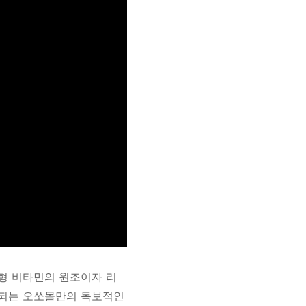
형 비타민의 원조이자 리
별화되는 오쏘몰만의 독보적인