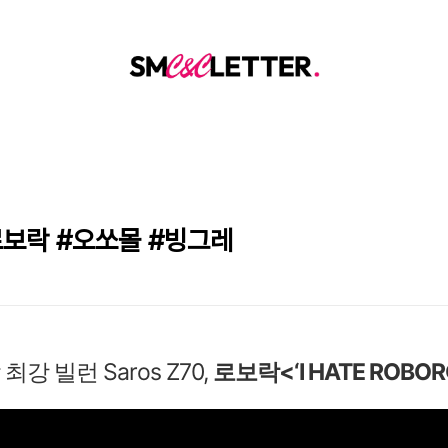
로보락 #오쏘몰 #빙그레
강 빌런 Saros Z70,
로보락<‘I HATE ROBOR