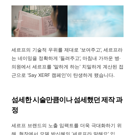
세르프의 기술적 우위를 제대로
‘
보여주고
’,
세르프라
는 네이밍을 정확하게
‘
들려주고
’,
마침내 가까운 병
∙
의원에서 세르프를
‘
말하게 하는
’
치밀하게 계산된 접
근으로
‘Say XERF
캠페인
’
이 탄생하게 됐습니다
.
섬세한 시술만큼이나 섬세했던 제작 과
정
세르프 브랜드의 노출 임팩트를 더욱 극대화하기 위
해, 현장에서 모델 박신혜의 ‘세르프라 말해요’ 입