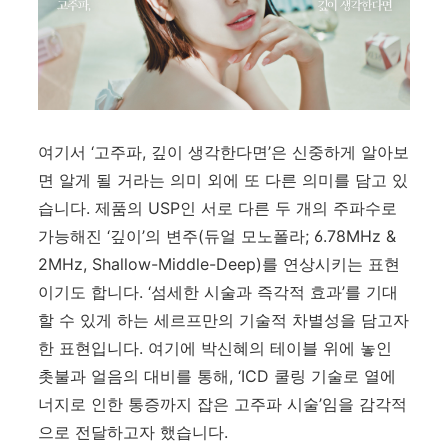
여기서
‘
고주파
,
깊이 생각한다면
’
은 신중하게 알아보
면 알게 될 거라는 의미 외에 또 다른 의미를 담고 있
습니다
.
제품의
USP
인 서로 다른 두 개의 주파수로
가능해진
‘
깊이
’
의 변주
(
듀얼 모노폴라
; 6.78MHz &
2MHz, Shallow-Middle-Deep)
를 연상시키는 표현
이기도 합니다
. ‘
섬세한 시술과 즉각적 효과
’
를 기대
할 수 있게 하는 세르프만의 기술적 차별성을 담고자
한 표현입니다
.
여기에 박신혜의 테이블 위에 놓인
촛불과 얼음의 대비를 통해
, ‘ICD
쿨링 기술로 열에
너지로 인한 통증까지 잡은 고주파 시술
’
임을 감각적
으로 전달하고자 했습니다
.