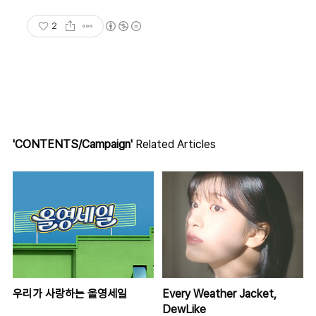
2
'CONTENTS/Campaign'
Related Articles
우리가 사랑하는 올영세일
Every Weather Jacket,
DewLike