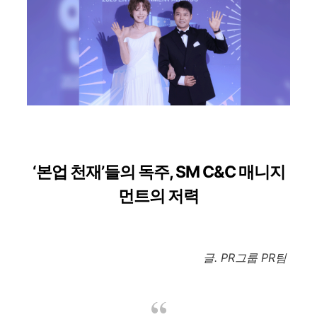
‘본업 천재’들의 독주, SM C&C 매니지
먼트의 저력
글. PR그룹 PR팀