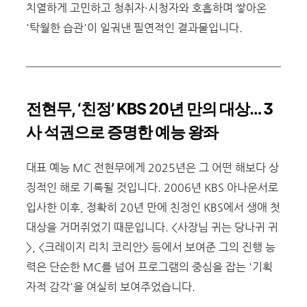
치열하게 고민하고 청취자·시청자와 호흡하며 쌓아온
'탁월한 습관'이 일궈낸 필연적인 결과물입니다.
전현무
, ‘
친정
’ KBS 20
년 만의 대상
… 3
사 석권으로 증명한 예능 왕좌
대표 예능 MC 전현무에게 2025년은 그 어떤 해보다 상
징적인 해로 기록될 것입니다. 2006년 KBS 아나운서로
입사한 이후, 정확히 20년 만에 친정인 KBS에서 생애 첫
대상을 거머쥐었기 때문입니다. <사장님 귀는 당나귀 귀
>, <크레이지 리치 코리안> 등에서 보여준 그의 진행 능
력은 단순한 MC를 넘어 프로그램의 중심을 잡는 '기획
자적 감각'을 여실히 보여주었습니다.