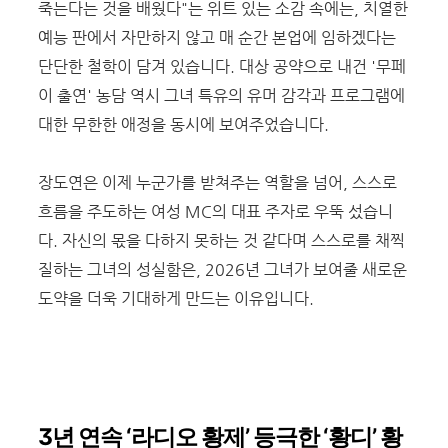
죽는다는 것을 배웠다"는 위트 있는 소감 속에는, 치열한
예능 판에서 자만하지 않고 매 순간 본업에 임하겠다는
단단한 철학이 담겨 있습니다. 대상 공약으로 내건 '무페
이 출연' 농담 역시 그녀 특유의 유머 감각과 프로그램에
대한 무한한 애정을 동시에 보여주었습니다.
장도연은 이제 누군가를 받쳐주는 역할을 넘어, 스스로
흐름을 주도하는 여성 MC의 대표 주자로 우뚝 섰습니
다. 자신의 몫을 다하지 못하는 것 같다며 스스로를 채찍
질하는 그녀의 성실함은, 2026년 그녀가 보여줄 새로운
도약을 더욱 기대하게 만드는 이유입니다.
3
년 연속
‘
라디오 황제
’
등극한
‘
황디
’
황