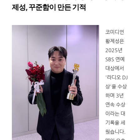
제성
,
꾸준함이 만든 기적
코미디언
황제성은
2025년
SBS 연예
대상에서
'라디오 DJ
상'을 수상
하며 3년
연속 수상
이라는 대
기록을 세
웠습니다.