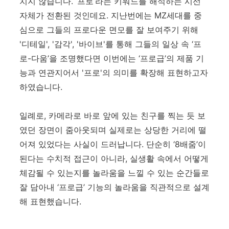
치지 않습니다. ‘프로’라는 키워드를 해석하는 시선
자체가 전환된 것인데요. 지난번에는
MZ
세대를 중
심으로 그들의 프로다운 면모를 잘 보여주기 위해
'디테일'
, '
감각'
, '
바이브'를 통해 그들의 일상 속
‘
프
로-다움
’
을 조명했다면 이번에는
‘
프로급
’
의 제품 기
능과 연관지어서 '프로'의 의미를 확장해 표현하고자
하였습니다
.
일례로, 카메라로 바로 앞에 있는 친구를 찍는 듯 보
였던 장면이 줌아웃되며 실제로는 상당한 거리에 떨
어져 있었다는 사실이 드러납니다
.
단순히
‘8
배줌
’
이
된다는 수치적 접근이 아니라, 실생활 속에서 어떻게
체감될 수 있는지를 놀라움을 느낄 수 있는 순간들로
잘 담아내
‘
프로급
’
기능의 놀라움을 직관적으로 설계
해 표현했습니다
.