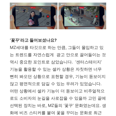
‘
꽃꾸
’
라고 들어보셨나요
?
MZ
세대를 타깃으로 하는 만큼
,
그들이 몰입하고 있
는 트렌드를 자연스럽게 광고 안으로 끌어들이는 것
역시 중요한 포인트로 삼았습니다
. ‘
센터스테이지
’
기능을 활용할 수 있는 셀카 상황은 자칫하면 너무
뻔히 봐오던 상황으로 표현할 경우, 기능이 돋보이지
않고 평면적으로 담길 수 있는 우려가 있었습니다
.
어떤 상황에서 셀카 기능이 더 돋보이고 비주얼적으
로도 소비자의 눈길을 사로잡을 수 있을까 고민 끝에
선택된 장치는 바로,
MZ들의 ‘
꽃꾸
’
문화였는데요
.
생
화에 비즈 스티커를 붙여 꽃을 꾸미는 문화로 최근