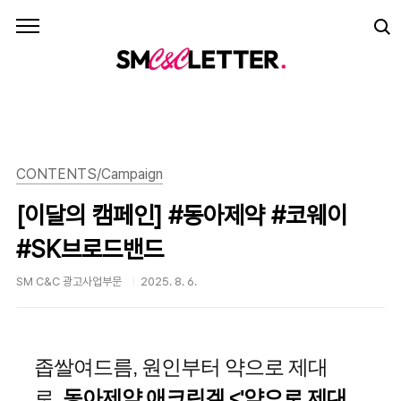
본문 바로가기
CONTENTS/Campaign
[이달의 캠페인] #동아제약 #코웨이
#SK브로드밴드
SM C&C 광고사업부문
2025. 8. 6.
좁쌀여드름
,
원인부터
약으로
제대
로,
동아제약 애크린겔 <'약으로 제대