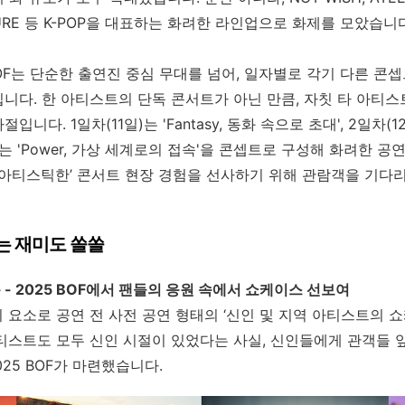
URE
등
K-POP
을 대표하는 화려한 라인업으로 화제를 모았습니
OF
는 단순한 출연진 중심 무대를 넘어
,
일자별로 각기 다른 콘셉
입니다
.
한 아티스트의 단독 콘서트가 아닌 만큼
,
자칫 타 아티스
사절입니다
.
1
일차
(11
일
)
는 'Fantasy, 동화 속으로 초대', 2일차(
)는
'Power,
가상 세계로의 접속'을 콘셉트로 구성해 화려한 공
아티스틱한’ 콘서트 현장 경험을 선사하기 위해 관람객을 기다
는 재미도 쏠쏠
 -
2025 BOF
에서 팬들의 응원 속에서 쇼케이스 선보여
미 요소로 공연 전 사전 공연 형태의
‘
신인 및 지역 아티스트의 쇼
티스트도 모두 신인 시절이 있었다는 사실, 신인들에게 관객들 
025 BOF
가 마련했습니다.