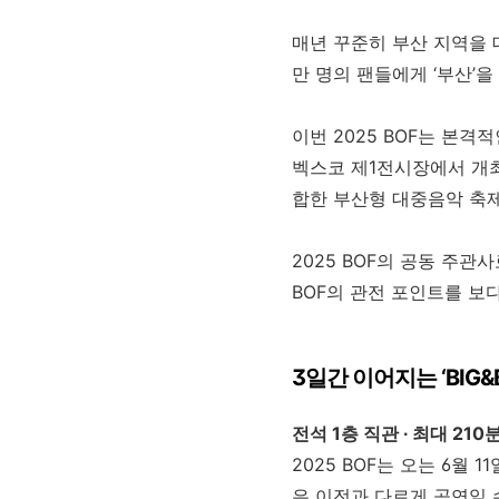
매년 꾸준히 부산 지역을
만 명의 팬들에
게
‘
부산
’
을
이번
2025 BOF
는 본격적
벡스코 제
1
전시장에서 개
합한
부산형 대중음악 축
2025 BOF
의 공동 주관사
BOF
의 관전 포인트를 보
3
일간 이어지는
‘BIG
전석
1
층
직관
∙
최대
210
2025 BOF
는 오는
6
월
11
은 이전과 다르게 공연일 