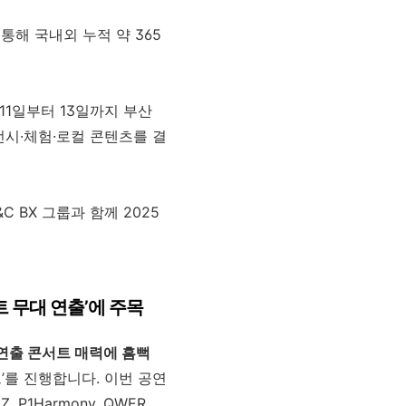
 통해
국내외 누적 약 365
11
일부터
13
일까지 부산
전시
·
체험
·
로컬 콘텐츠를 결
&C BX
그룹과 함께
2025
 무대 연출
’
에 주목
연출
콘서트
매력에
흠뻑
트
’
를 진행합니다
.
이번 공연
EZ, P1Harmony, QWER,