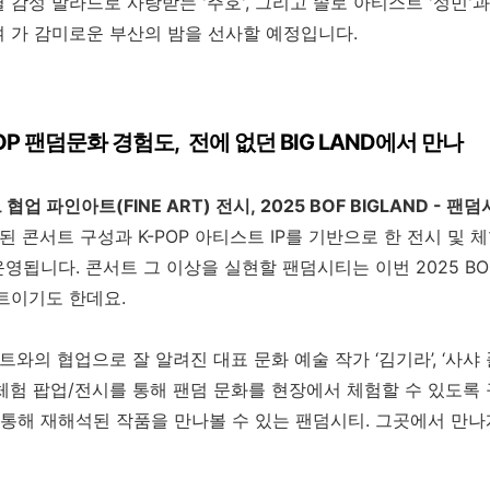
이별 감성 발라드로 사랑받는 '주호', 그리고 솔로 아티스트 '성민'
 가 감미로운 부산의 밤을 선사할 예정입니다.
POP
팬덤문화
경험도
,
전에
없던
BIG LAND
에서
만나
트
협업
파인아트
(FINE ART)
전시,
2025 BOF BIGLAND -
팬덤
화된 콘서트 구성과
K-POP
아티스트
IP
를 기반으로 한 전시 및 
운영됩니다. 콘서트 그 이상을 실현할 팬덤시티는 이번
2025 BO
인트이기도 한데요
.
트와의 협업으로 잘 알려진 대표 문화 예술 작가
‘
김기라
’, ‘
사샤
체험 팝업
/
전시를 통해 팬덤 문화를 현장에서 체험할 수 있도록
통해 재해석된 작품을 만나볼 수 있는 팬덤시티
.
그곳에서 만나