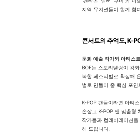
'펜타곤' 멤버 '후이'와 
지역 뮤지션들이 함께 참여
콘서트의
추억도
, K-
문화
예술
작가와
아티스
BOF는 스토리텔링이 강
복합 페스티벌로 확장해 
벌로 만들어 줄 핵심 포
K-POP
팬들이라면 아티스
손잡고
K-POP
팬 맞춤형 
작가들과 컬래버레이션을 
해 드립니다
.