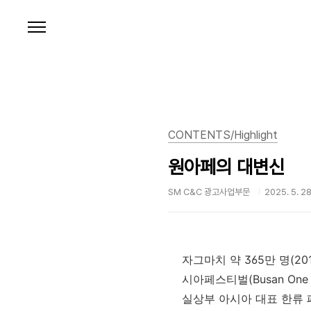
본문 바로가기
CONTENTS/Highlight
원아페의 대변신
SM C&C 광고사업부문
2025. 5. 28
자그마치 약 365
만 명(2
시아페스티벌
(Busan One 
실상부
아시아 대표 한류