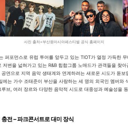
사진 출처=부산원아시아페스티벌 공식 홈페이지
는 퍼포먼스로 유럽 투어를 앞두고 있는
TIOT
가 열정 가득한 무
로 저변을 넓혀가고 있는
R&B
힙합그룹 노매드가 관객들을 찾아갑
 공연으로 지역 음악 생태계와 연계하려는 새로운 시도가 돋보입
4일에는 가수 조태준이 부산을 사랑하는 세 명의 외국인 멤버와
루브, 여러 장르와 다양한 음악적 시도로 대중성과 예술성을 
성 충전
– 파크
콘서트로 대미 장식