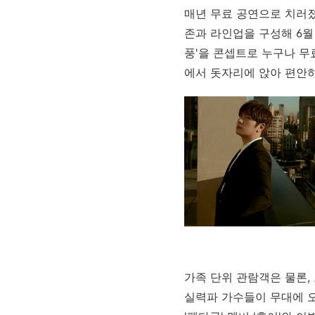
매년 무료 공연으로 치러
존과 라인업을 구성해
6
월
풍'을 콘셉트로 누구나 무
에서 돗자리에 앉아 편안
가족 단위 관람객은 물론,
실력파 가수들이 무대에 오릅