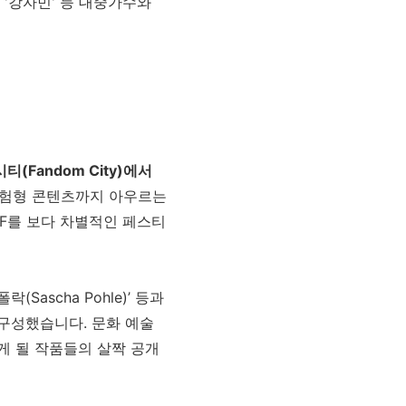
과 '강자민' 등 대중가수와
시티
(Fandom City)
에서
체험형 콘텐츠까지 아우르는
F
를 보다 차별적인 페스티
 폴락
(Sascha Pohle)’
등과
 구성했습니다
.
문화 예술
게 될 작품들의 살짝 공개