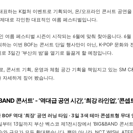
 대표하는
K
컬처 이벤트로 기획되어
,
온
/
오프라인 콘서트 공연을
 제대로 각인한 대표적인 여름 페스티벌입니다
.
인 여름 페스티벌 시즌이 시작되는
6
월에 맞춰 찾아옵니다
. 6
월
최하는
이번
BOF
는 콘서트 단일 행사만이 아닌
, K-POP 문화와
제로
3
일간
‘
부산의 밤
’
을 열기로 들끓게 할 예정입니다
.
로
,
콘서트 기획
,
운영과 체험 공간 기획을 책임지고 있는
SM C
다 자세하게 짚어 봤습니다
.
&BAND
콘서트
’
- ‘
역대급 공연 시간
’, ‘
최강 라인업
’, ‘
콘셉트
분
BOF
역대
‘
최장
’
공연
러닝
타임
∙
3
일
3
색
테마
콘셉트형
무대
일부터
13
일까지 부산 벡스코 제
1
전시장에서
‘BIG&BAND
콘서
수와 규모가 모두 확대됐습니다. 뿐만 아니라
, NCT WISH, ATE