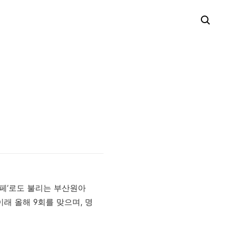
페
’
로도 불리는 부산원아
 이래 올해
9
회를 맞으며
,
명