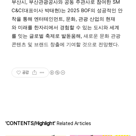
부산시, 부산관광공사와 공동 주관사로 참여한 SM
C&C(대표이사 박태현)는 2025 BOF의 성공적인 안
착을 통해 엔터테인먼트
,
문화
,
관광
산업의
현재
와
미래를
한자리에서
경험할
수
있는
도시와
세계
를
잇는
글로벌
축제로
발돋움해,
새로운 문화 관광
콘텐츠 및 브랜드 창출에 기여할 것으로 전망했다
.
공감
'CONTENTS/Highlight'
Related Articles