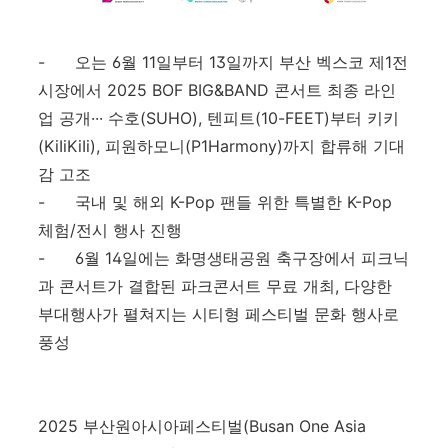
-
오는
6
월
11
일부터
13
일까지 부산 벡스코 제
1
전
시장에서
2025 BOF BIG&BAND
콘서트 최종 라인
업 공개··· 수호(SUHO), 텐피트(10-FEET)부터 키키
(KiIiKiIi), 피원하모니(P1Harmony)까지 합류해 기대
감
고조
-
국내 및 해외
K-Pop
팬들 위한 특별한
K-Pop
체험
/
전시 행사 진행
-
6
월
14
일에는 화명생태공원 축구장에서 피크닉
과 콘서트가 결합된 파크콘서트 무료 개최, 다양한
부대행사가 펼쳐지는 시티형 페스티벌 문화 행사로
풍성
2025
부산원아시아페스티벌
(Busan One Asia