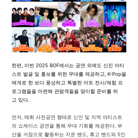
한편, 이번
2025 BOF
에서는
공연
외에도
신진 아티
스트 발굴 및 홍보를 위한 무대를 제공하고, K-Pop을
매개로 한
보다
풍성하고
특별한
아트
전시
/
체험
프
로그램들을
마련해
관람객들을
맞이할
준비를
하
고
있다
.
먼저, 매회 사전공연 형태로 신인 및 지역 아티스트
의 쇼케이스 공연을 통해 무대 기회를 제공한다. 부
산을 거점으로 활동하는 지운 밴드, 휴고 밴드와 5인