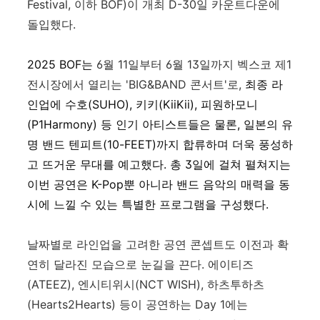
Festival,
이하
BOF)
이 개최
D-30
일 카운트다운에
돌입했다
.
2025 BOF
는
6
월
11
일부터
6
월
13
일까지 벡스코 제
1
전시장에서 열리는
'BIG&BAND
콘서트
'로,
최종 라
인업에
수호
(SUHO),
키키(KiiKii),
피원하모니
(P1Harmony)
등
인기
아티스트들은
물론
,
일본의
유
명
밴드
텐피트
(10-FEET)
까지
합류하며
더욱
풍성하
고
뜨거운
무대를
예고했
다
.
총
3
일에
걸쳐
펼쳐지는
이번 공연은
K-Pop
뿐
아니라
밴드
음악의
매력을
동
시에
느낄
수
있는
특별한
프로그램을
구성했다.
날짜별로 라인업을 고려한 공연 콘셉트도 이전과 확
연히 달라진 모습으로 눈길을 끈다. 에이티즈
(ATEEZ), 엔시티위시(NCT WISH), 하츠투하츠
(Hearts2Hearts) 등이 공연하는 Day 1에는