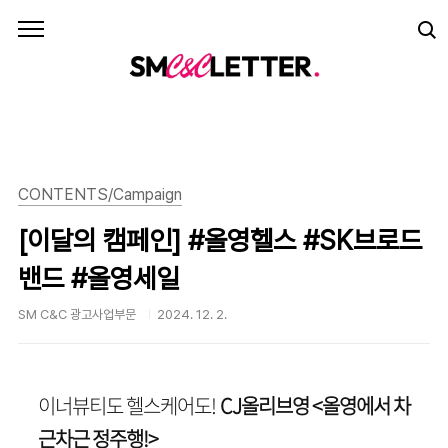
본문 바로가기
CONTENTS/Campaign
[이달의 캠페인] #올영헬스 #SK브로드
밴드 #올영세일
SM C&C 광고사업부문
2024. 12. 2.
이너뷰티도 헬스케어도!
CJ올리브영 <올영에서 차
근차근 정주행!>