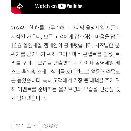
2024
년
한
해를
마무리하는
마지막
올영세일
시즌이
시작된
가운데
,
모든
고객에게
감사하는
마음을
담은
12
월
올영세일
캠페인이
공개됐습니다
.
시즈널한
분
위기를
담아내기
위해
크리스마스
콘셉트를
활용
,
트
리를
꾸미는
모습을
연출했습니다
.
이때
올영세일
베
스트셀러
및
스테디셀러를
오너먼트로
활용해
주목도
를
높였습니다
.
특히
고객에게
가장
큰
혜택을
주기
위
해
이벤트를
준비하는
올리브영의
모습을
진정성
있
게
담아냈습니다
.
5