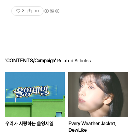
2
'CONTENTS/Campaign'
Related Articles
우리가 사랑하는 올영세일
Every Weather Jacket,
DewLike