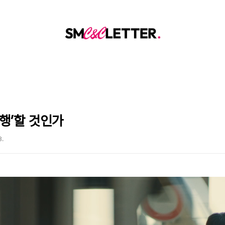
행’할 것인가
8.