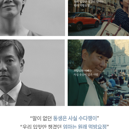
“말이 없던
동생은
사실
수다쟁이
”
“우리 입맛만 챙겼던
엄마는
원래
먹방요정
”